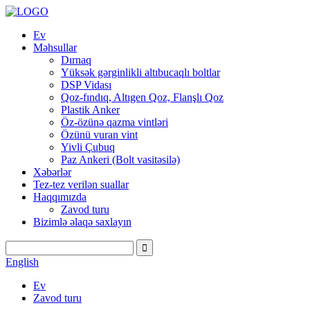
Ev
Məhsullar
Dırnaq
Yüksək gərginlikli altıbucaqlı boltlar
DSP Vidası
Qoz-fındıq, Altıgen Qoz, Flanşlı Qoz
Plastik Anker
Öz-özünə qazma vintləri
Özünü vuran vint
Yivli Çubuq
Paz Ankeri (Bolt vasitəsilə)
Xəbərlər
Tez-tez verilən suallar
Haqqımızda
Zavod turu
Bizimlə əlaqə saxlayın
English
Ev
Zavod turu