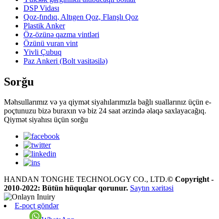
DSP Vidası
Qoz-fındıq, Altıgen Qoz, Flanşlı Qoz
Plastik Anker
Öz-özünə qazma vintləri
Özünü vuran vint
Yivli Çubuq
Paz Ankeri (Bolt vasitəsilə)
Sorğu
Məhsullarımız və ya qiymət siyahılarımızla bağlı suallarınız üçün e-
poçtunuzu bizə buraxın və biz 24 saat ərzində əlaqə saxlayacağıq.
Qiymət siyahısı üçün sorğu
HANDAN TONGHE TECHNOLOGY CO., LTD.
© Copyright -
2010-2022: Bütün hüquqlar qorunur.
Saytın xəritəsi
E-poçt göndər