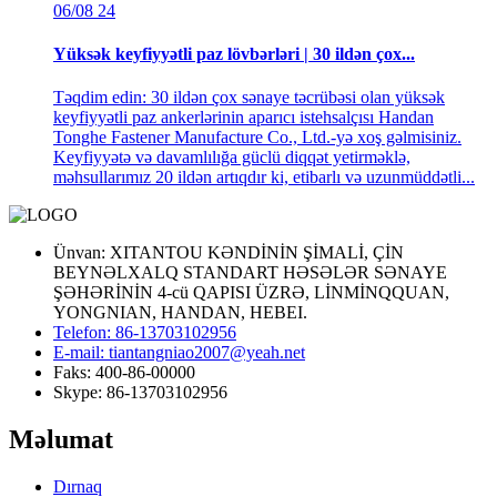
06/08
24
Yüksək keyfiyyətli paz lövbərləri | 30 ildən çox...
Təqdim edin: 30 ildən çox sənaye təcrübəsi olan yüksək
keyfiyyətli paz ankerlərinin aparıcı istehsalçısı Handan
Tonghe Fastener Manufacture Co., Ltd.-yə xoş gəlmisiniz.
Keyfiyyətə və davamlılığa güclü diqqət yetirməklə,
məhsullarımız 20 ildən artıqdır ki, etibarlı və uzunmüddətli...
Ünvan: XITANTOU KƏNDİNİN ŞİMALİ, ÇİN
BEYNƏLXALQ STANDART HƏSƏLƏR SƏNAYE
ŞƏHƏRİNİN 4-cü QAPISI ÜZRƏ, LİNMİNQQUAN,
YONGNIAN, HANDAN, HEBEI.
Telefon: 86-13703102956
E-mail: tiantangniao2007@yeah.net
Faks: 400-86-00000
Skype: 86-13703102956
Məlumat
Dırnaq