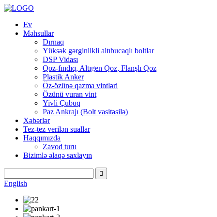
Ev
Məhsullar
Dırnaq
Yüksək gərginlikli altıbucaqlı boltlar
DSP Vidası
Qoz-fındıq, Altıgen Qoz, Flanşlı Qoz
Plastik Anker
Öz-özünə qazma vintləri
Özünü vuran vint
Yivli Çubuq
Paz Ankrajı (Bolt vasitəsilə)
Xəbərlər
Tez-tez verilən suallar
Haqqımızda
Zavod turu
Bizimlə əlaqə saxlayın
English