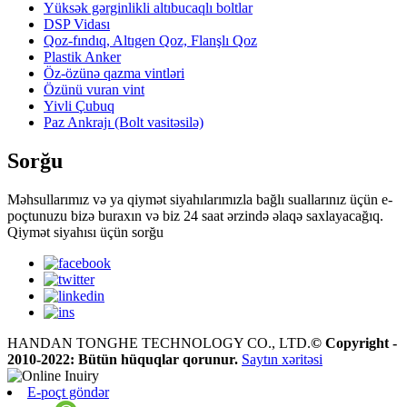
Yüksək gərginlikli altıbucaqlı boltlar
DSP Vidası
Qoz-fındıq, Altıgen Qoz, Flanşlı Qoz
Plastik Anker
Öz-özünə qazma vintləri
Özünü vuran vint
Yivli Çubuq
Paz Ankrajı (Bolt vasitəsilə)
Sorğu
Məhsullarımız və ya qiymət siyahılarımızla bağlı suallarınız üçün e-
poçtunuzu bizə buraxın və biz 24 saat ərzində əlaqə saxlayacağıq.
Qiymət siyahısı üçün sorğu
HANDAN TONGHE TECHNOLOGY CO., LTD.
© Copyright -
2010-2022: Bütün hüquqlar qorunur.
Saytın xəritəsi
E-poçt göndər