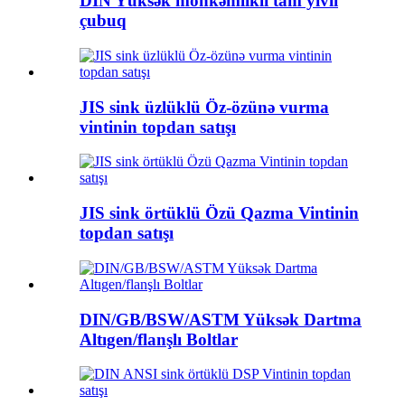
DIN Yüksək möhkəmlikli tam yivli
çubuq
JIS sink üzlüklü Öz-özünə vurma
vintinin topdan satışı
JIS sink örtüklü Özü Qazma Vintinin
topdan satışı
DIN/GB/BSW/ASTM Yüksək Dartma
Altıgen/flanşlı Boltlar