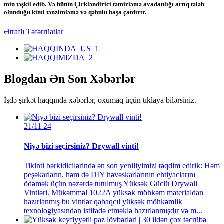
min təşkil edib. Və bütün Çirkləndirici təmizləmə avadanlığı artıq tələb
olunduğu kimi tənzimləmə və qəbulu başa çatdırır.
Ətraflı Təfərrüatlar
Blogdan Ən Son Xəbərlər
İşdə şirkət haqqında xəbərlər, oxumaq üçün tıklaya bilərsiniz.
21/11
24
Niyə bizi seçirsiniz? Drywall vinti!
Tikinti bərkidicilərində ən son yeniliyimizi təqdim edirik: Həm
peşəkarların, həm də DIY həvəskarlarının ehtiyaclarını
ödəmək üçün nəzərdə tutulmuş Yüksək Güclü Drywall
Vintləri. Mükəmməl 1022A yüksək möhkəm materialdan
hazırlanmış bu vintlər qabaqcıl yüksək möhkəmlik
texnologiyasından istifadə etməklə hazırlanmışdır və m...