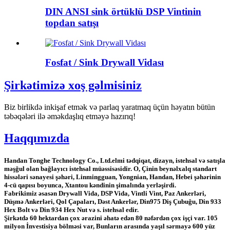
DIN ANSI sink örtüklü DSP Vintinin
topdan satışı
Fosfat / Sink Drywall Vidası
Şirkətimizə xoş gəlmisiniz
Biz birlikdə inkişaf etmək və parlaq yaratmaq üçün həyatın bütün
təbəqələri ilə əməkdaşlıq etməyə hazırıq!
Haqqımızda
Handan Tonghe Technology Co., Ltd.
elmi tədqiqat, dizayn, istehsal və satışla
məşğul olan bağlayıcı istehsal müəssisəsidir. O, Çinin beynəlxalq standart
hissələri sənayesi şəhəri, Linmingguan, Yongnian, Handan, Hebei şəhərinin
4-cü qapısı boyunca, Xtantou kəndinin şimalında yerləşirdi.
Fabrikimiz əsasən Drywall Vida, DSP Vida, Vintli Vint, Paz Ankerləri,
Düşmə Ankerləri, Qol Çapaları, Dəst Ankerlər, Din975 Diş Çubuğu, Din 933
Hex Bolt və Din 934 Hex Nut və s. istehsal edir.
Şirkətdə 60 hektardan çox ərazini əhatə edən 80 nəfərdən çox işçi var. 105
milyon İnvestisiya bölməsi var, Bunların arasında yaşıl sərmayə 600 yüz