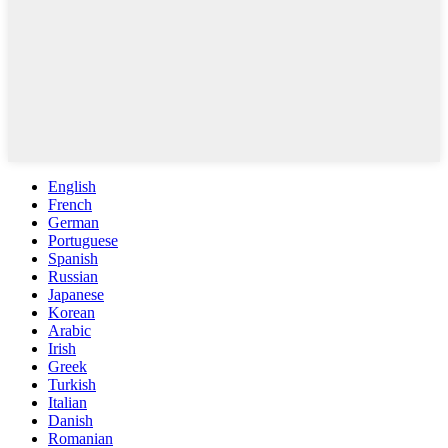
English
French
German
Portuguese
Spanish
Russian
Japanese
Korean
Arabic
Irish
Greek
Turkish
Italian
Danish
Romanian